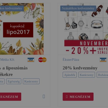
ékos kedvezmény
Százalékos kedvezmény
Média Kft.
ÉkszerPláza
 a liposzómás
20% kedvezmény
ékekre
Ajándék
Karácsony
Ruháza
ria
Egészség
Karácsony
EGNÉZEM
MEGNÉZEM