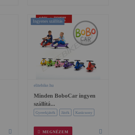
Ingyenes szállítás
elitebike.hu
Minden BoboCar ingyen
szállítá...
Gyerekjáték
Játék
Karácsony
MEGNÉZEM