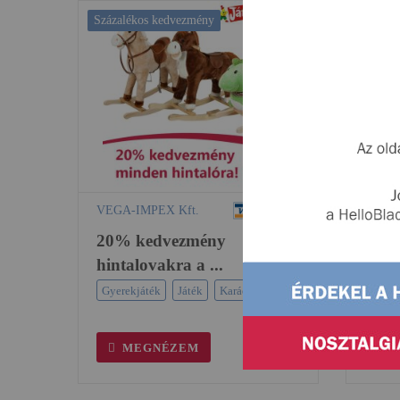
Százalékos kedvezmény
Ingyene
VEGA-IMPEX Kft.
Fritel
20% kedvezmény
Ingy
hintalovakra a ...
fritő.
Gyerekjáték
Játék
Karácsony
Gourm
MEGNÉZEM
M