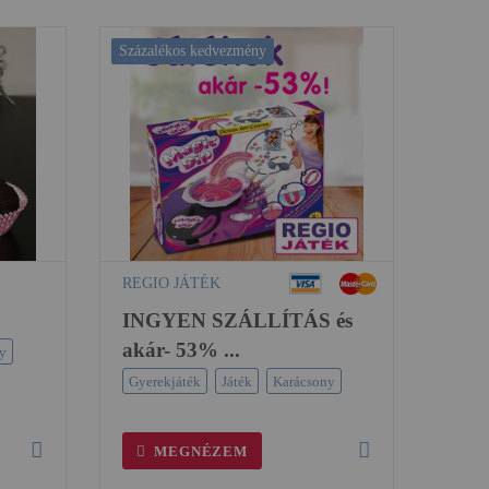
Százalékos kedvezmény
REGIO JÁTÉK
INGYEN SZÁLLÍTÁS és
akár- 53% ...
y
Gyerekjáték
Játék
Karácsony
MEGNÉZEM