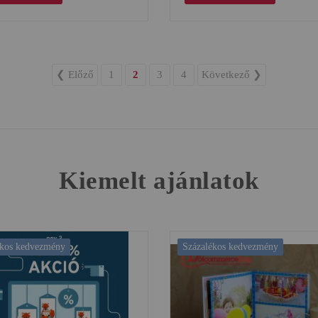
❮
Előző
1
2
3
4
Következő
❯
Kiemelt ajánlatok
ékos kedvezmény
Százalékos kedvezmény