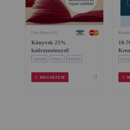
Líra Könyv Zrt.
Kreatí
Könyvek 25%
10-7
kedvezménnyel!
Kreat
Ajándék
Könyv
Kultúra
Gyere
MEGNÉZEM
M