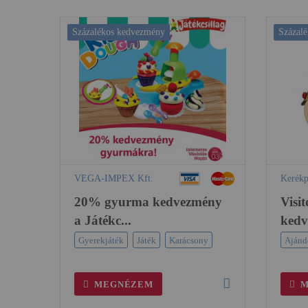
Százalékos kedvezmény
Százal
VEGA-IMPEX Kft.
Kerékp
20% gyurma kedvezmény
Visi
a Játékc...
kedv.
Gyerekjáték
Játék
Karácsony
Ajánd
MEGNÉZEM
M