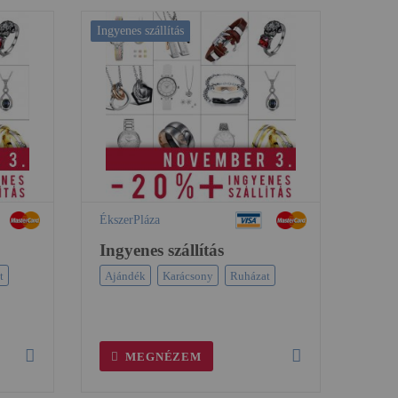
Ingyenes szállítás
ÉkszerPláza
Ingyenes szállítás
t
Ajándék
Karácsony
Ruházat
MEGNÉZEM