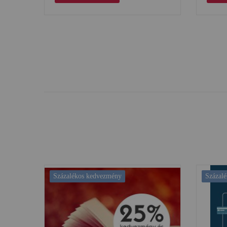
Százalékos kedvezmény
Százal