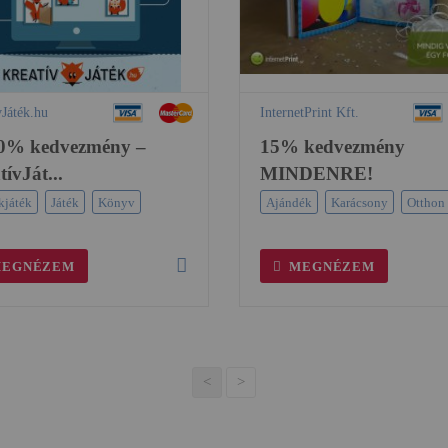
vJáték.hu
InternetPrint Kft.
0% kedvezmény –
15% kedvezmény
ívJát...
MINDENRE!
kjáték
Játék
Könyv
Ajándék
Karácsony
Otthon
EGNÉZEM
MEGNÉZEM
<
>