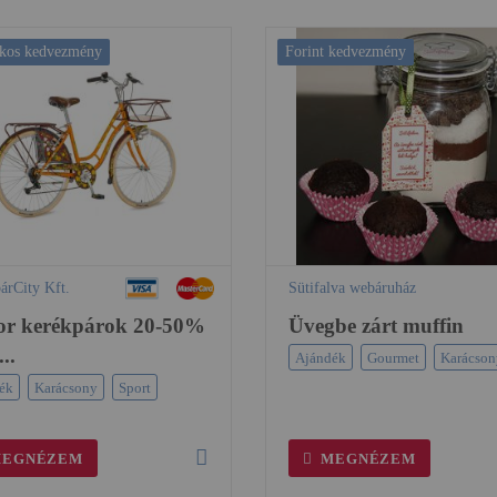
ékos kedvezmény
Forint kedvezmény
árCity Kft.
Sütifalva webáruház
tor kerékpárok 20-50%
Üvegbe zárt muffin
..
Ajándék
Gourmet
Karácson
ék
Karácsony
Sport
EGNÉZEM
MEGNÉZEM