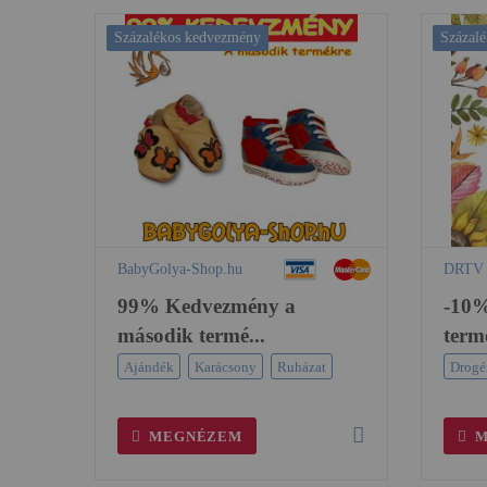
Százalékos kedvezmény
Százal
BabyGolya-Shop.hu
DRTV 
99% Kedvezmény a
-10%
második termé...
term
Ajándék
Karácsony
Ruházat
Drogé
MEGNÉZEM
M