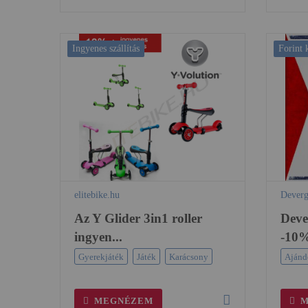
Ingyenes szállítás
Forint
elitebike.hu
Deverg
Az Y Glider 3in1 roller
Dev
ingyen...
-10%
Gyerekjáték
Játék
Karácsony
Ajánd
MEGNÉZEM
M