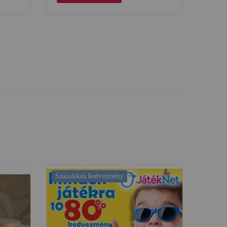
Százalékos kedvezmény