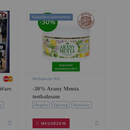
Százalékos kedvezmény
Herbadoctor Kft.
Wars
-30% Arany Menta
testbalzsam
ny
Drogéria
Egészség
Karácsony
MEGNÉZEM