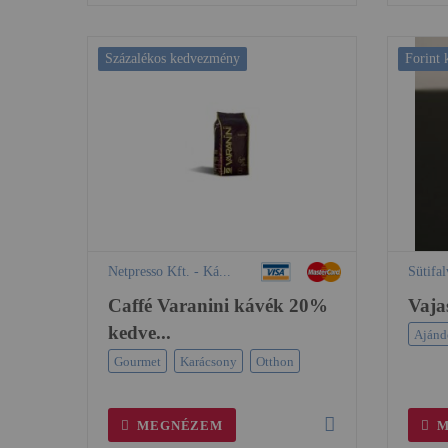
Százalékos kedvezmény
Forint
Netpresso Kft. - Ká...
Sütifa
Caffé Varanini kávék 20%
Vaja
kedve...
Ajánd
Gourmet
Karácsony
Otthon
MEGNÉZEM
M