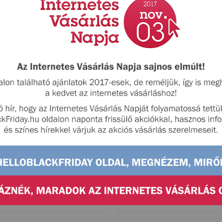
s szállítás
Ingyenes szállítás
Polidor-Line Kft.
en szállítunk minden
Ingyenes szállítás már
..
Ft...
et
Karácsony
Otthon
Gyerekjáték
Játék
Karácso
EGNÉZEM
MEGNÉZEM