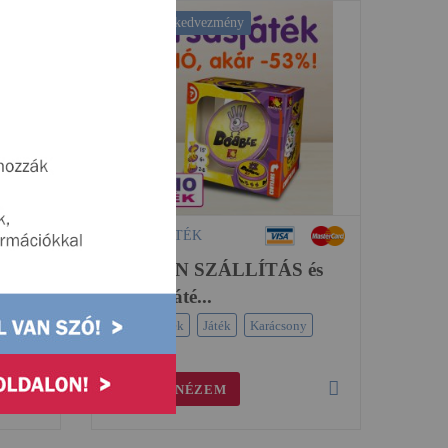
Százalékos kedvezmény
REGIO JÁTÉK
 3000
INGYEN SZÁLLÍTÁS és
Társasjáté...
ny
Gyerekjáték
Játék
Karácsony
MEGNÉZEM