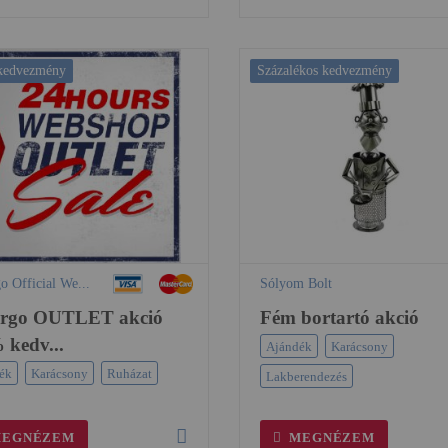
 kedvezmény
Százalékos kedvezmény
o Official We...
Sólyom Bolt
ergo OUTLET akció
Fém bortartó akció
 kedv...
Ajándék
Karácsony
ék
Karácsony
Ruházat
Lakberendezés
EGNÉZEM
MEGNÉZEM