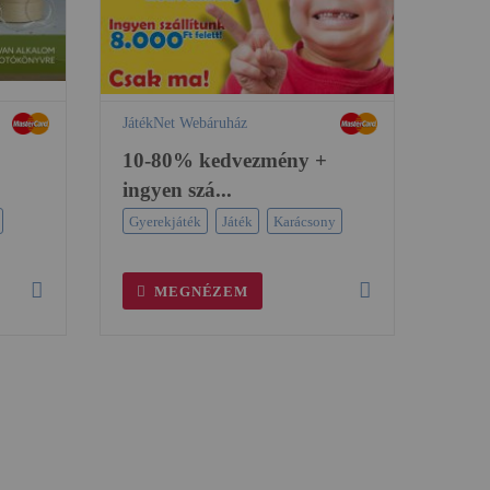
JátékNet Webáruház
10-80% kedvezmény +
ingyen szá...
Gyerekjáték
Játék
Karácsony
MEGNÉZEM