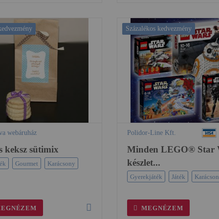
 kedvezmény
Százalékos kedvezmény
lva webáruház
Polidor-Line Kft.
s keksz sütimix
Minden LEGO® Star 
készlet...
ék
Gourmet
Karácsony
Gyerekjáték
Játék
Karácso
EGNÉZEM
MEGNÉZEM